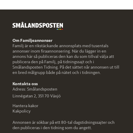
Om Familjeannonser
Familj är en rikstäckande annonsplats med tusentals
annonser inom firaannonsering. När du lägger in en
annons här så publiceras den kan du som tillval välja att
publicera den på Familj, på tidningssajt och i
Smålandsposten Tidning. På det sättet når annonsen ut till
en bred målgrupp både på nätet och i tidningen.
Kontakta oss
Adress:
Smålandsposten
Linnégatan 2, 351 70 Växjö
Hantera kakor
Kakpolicy
Annonsen är sökbar på ett 80-tal dagstidningssajter och
den publiceras i den tidning som du angett.