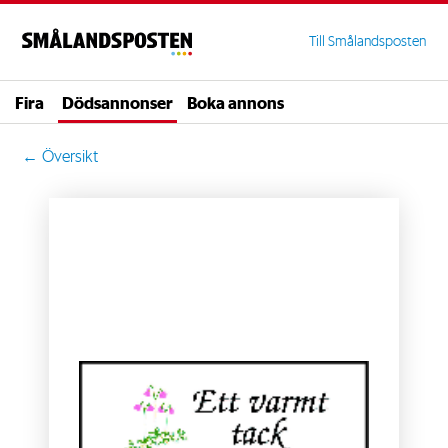
Till Smålandsposten
Fira
Dödsannonser
Boka annons
← Översikt